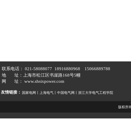
联系电话： 021-58088077 18916880968 15066889788
地 址：上海市松江区书崖路168号5幢
网 址： www.shsixpower.com
友情链接：
国家电网
丨
上海电气
丨
中国电气网
丨
浙江大学
电气工程学院
版权所有